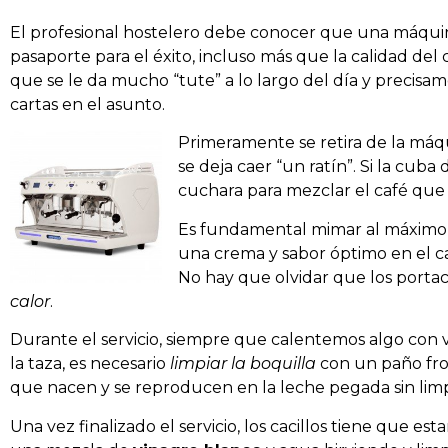
El profesional hostelero debe conocer que una máquina 
pasaporte para el éxito, incluso más que la calidad de
que se le da mucho “tute” a lo largo del día y precisa
cartas en el asunto.
Primeramente se retira de la máq
se deja caer “un ratín”. Si la cuba 
cuchara para mezclar el café que 
Es fundamental mimar al máximo el
una crema y sabor óptimo en el c
No hay que olvidar que los portac
calor
.
Durante el servicio, siempre que calentemos algo con v
la taza, es necesario
limpiar la boquilla
con un paño fro
que nacen y se reproducen en la leche pegada sin limp
Una vez finalizado el servicio, los cacillos tiene que esta