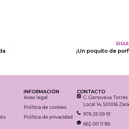
SIGU
ida
¡Un poquito de porf
INFORMACIÓN
CONTACTO
Aviso legal
C. Genoveva Torres 
Local 14, 50006 Zar
Política de cookies
976 25 59 91
nto
Política de privacidad
662 00 11 86