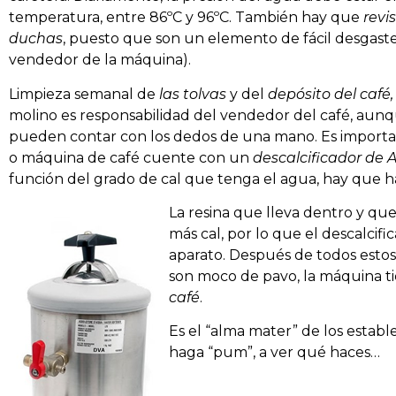
temperatura, entre 86ºC y 96ºC. También hay que
revis
duchas
, puesto que son un elemento de fácil desgaste 
vendedor de la máquina).
Limpieza semanal de
las tolvas
y del
depósito del café,
molino es responsabilidad del vendedor del café, aunq
pueden contar con los dedos de una mano. Es importan
o máquina de café cuente con un
descalcificador de 
función del grado de cal que tenga el agua, hay que ha
La resina que lleva dentro y qu
más cal, por lo que el descalcifi
aparato. Después de todos estos
son moco de pavo, la máquina t
café
.
Es el “alma mater” de los establ
haga “pum”, a ver qué haces…