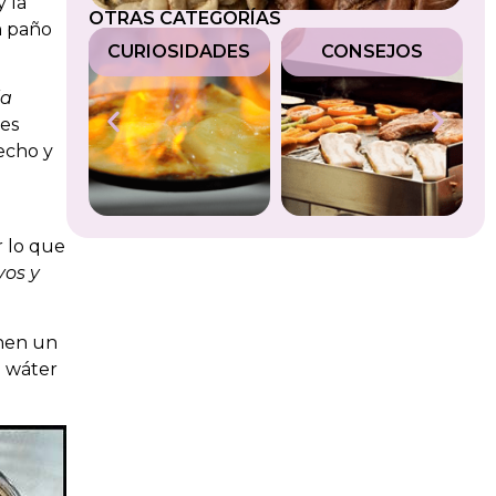
y la
OTRAS CATEGORÍAS
un paño
LES
CURIOSIDADES
CONSEJOS
M
la
nes
hecho y
r lo que
yos y
enen un
n wáter