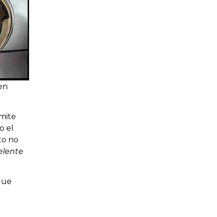
en
dmite
o el
to no
elente
 que