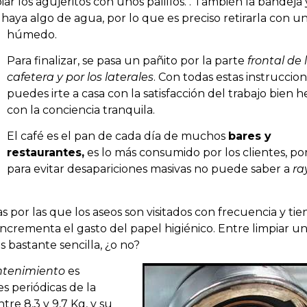
ar los agujeritos con unos palillos. . También la bandeja 
r haya algo de agua, por lo que es preciso retirarla con 
CAFÉ
CÓCTE
húmedo.
Para finalizar, se pasa un pañito por la parte
frontal de 
cafetera y por los laterales
. Con todas estas instruccio
puedes irte a casa con la satisfacción del trabajo bien 
con la conciencia tranquila.
El café es el pan de cada día de muchos
bares y
restaurantes,
es lo más consumido por los clientes, po
para evitar desapariciones masivas no puede saber a
ra
as por las que los aseos son visitados con frecuencia y ti
incrementa el gasto del papel higiénico. Entre limpiar u
s bastante sencilla, ¿o no?
tenimiento
es
s periódicas de la
tre 8,3 y 9,7 Kg, y su