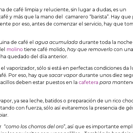
de café limpia y reluciente, sin lugar a dudas, es un
l café y más que la mano del camarero “barista”. Hay que
mente por eso, antes de comenzar el servicio, hay que to
uina de café el
agua acumulada
durante toda la noche
del
molino
tiene café molido,
hay que removerlo
con un
ha quedado del día anterior.
 vaporizador, sólo si está en perfectas condiciones da l
afé. Por eso, hay que
sacar vapor
durante unos diez seg
acillos deben estar puestos en la
cafetera
para mantene
apor, ya sea leche, batidos o preparación de un rico cho
tando con fuerza, sólo así evitaremos la presencia de g
iar.
r “
como los chorros del oro
”, así que es importante emp