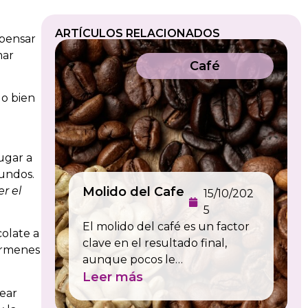
ARTÍCULOS RELACIONADOS
 pensar
mar
Café
 o bien
a
ugar a
undos.
r el
Molido del Cafe
15/10/202
5
El molido del café es un factor
colate a
clave en el resultado final,
érmenes
aunque pocos le…
Leer más
lear