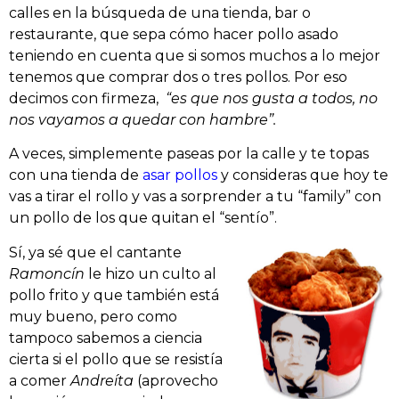
calles en la búsqueda de una tienda, bar o
restaurante, que sepa cómo hacer pollo asado
teniendo en cuenta que si somos muchos a lo mejor
tenemos que comprar dos o tres pollos. Por eso
decimos con firmeza,
“es que nos gusta a todos, no
nos vayamos a quedar con hambre”.
A veces, simplemente paseas por la calle y te topas
con una tienda de
asar pollos
y consideras que hoy te
vas a tirar el rollo y vas a sorprender a tu “family” con
un pollo de los que quitan el “sentío”.
Sí, ya sé que el cantante
Ramoncín
le hizo un culto al
pollo frito y que también está
muy bueno, pero como
tampoco sabemos a ciencia
cierta si el pollo que se resistía
a comer
Andreíta
(aprovecho