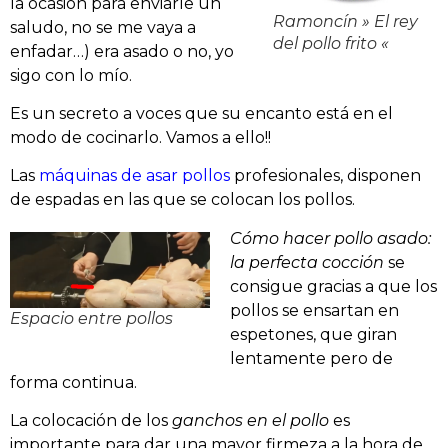
la ocasión para enviarle un
Ramoncín » El rey
saludo, no se me vaya a
del pollo frito «
enfadar…) era asado o no, yo
sigo con lo mío.
Es un secreto a voces que su encanto está en el
modo de cocinarlo. Vamos a ello!!
Las
máquinas de asar pollos
profesionales, disponen
de espadas en las que se colocan los pollos.
Cómo hacer pollo asado:
la perfecta cocción
se
consigue gracias a que los
pollos se ensartan en
Espacio entre pollos
espetones, que giran
lentamente pero de
forma continua.
La colocación de los
ganchos en el pollo
es
importante para dar una mayor firmeza a la hora de