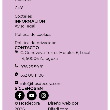
Café
Cócteles
INFORMACIÓN
Aviso legal
Política de cookies
Política de privacidad
CONTACTO
C. Genoveva Torres Morales, 6, Local
14, 50006 Zaragoza
976 25 59 91
662 00 11 86
info@hosdecora.com
SÍGUENOS EN
© Hosdecora
Diseño web por
2026.
Difadi.com