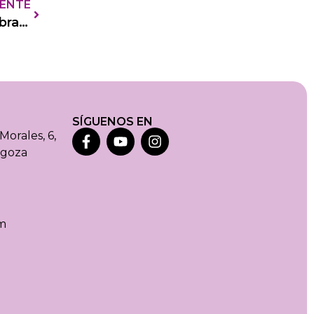
IENTE
A quien buen cocinero se arrima buena sombra le cobija
SÍGUENOS EN
Morales, 6,
agoza
m