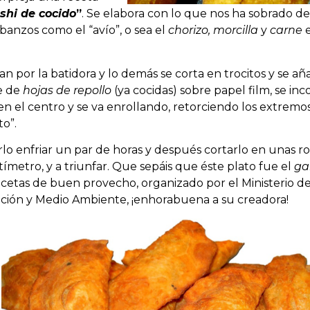
shi de cocido
”
. Se elabora con lo que nos ha sobrado de
rbanzos como el “avío”, o sea el
chorizo, morcilla
y
carne
an por la batidora y lo demás se corta en trocitos y se a
e de
hojas de repollo
(ya cocidas) sobre papel film, se inc
en el centro y se va enrollando, retorciendo los extremo
o”.
o enfriar un par de horas y después cortarlo en unas ro
metro, y a triunfar. Que sepáis que éste plato fue el
ga
cetas de buen provecho, organizado por el Ministerio d
ación y Medio Ambiente, ¡enhorabuena a su creadora!