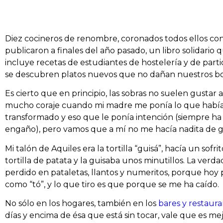
Diez cocineros de renombre, coronados todos ellos con 
publicaron a finales del año pasado, un libro solidar
incluye recetas de estudiantes de hostelería y de particu
se descubren platos nuevos que no dañan nuestros bols
Es cierto que en principio, las sobras no suelen gusta
mucho coraje cuando mi madre me ponía lo que había 
transformado y eso que le ponía intención (siempre ha 
engaño), pero vamos que a mí no me hacía nadita de gr
Mi talón de Aquiles era la tortilla “guisá”, hacía un sofri
tortilla de patata y la guisaba unos minutillos. La ver
perdido en pataletas, llantos y numeritos, porque hoy po
como “tó”, y lo que tiro es que porque se me ha caído.
No sólo en los hogares, también en los
bares y restaur
días y encima de ésa que está sin tocar, vale que es me