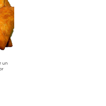
or un
por