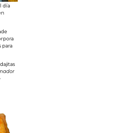
l día
en
ñade
orpora
s para
dajitas
nador
e