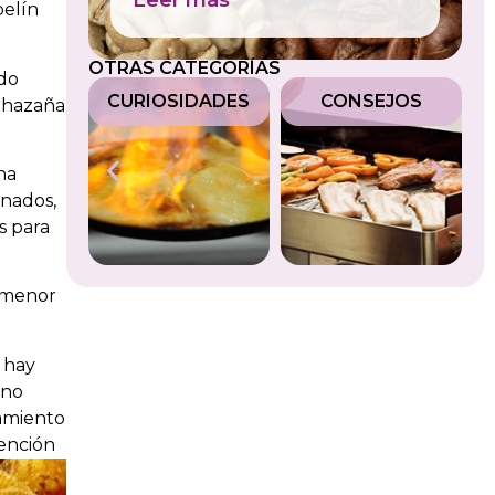
Leer más
pelín
OTRAS CATEGORÍAS
ido
LES
CURIOSIDADES
CONSEJOS
M
 hazaña
na
inados,
s para
o menor
e hay
 no
amiento
ención