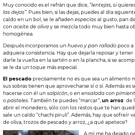
Muy conocido es el refrán que dice, “
lentejas, si quiere
las dejas”
. Pues bien, si las dejas, puedes al día siguient
caldo en un bol, se le añaden
especias
al gusto, pan 
con
aceite de oliva
y se mezcla todo muy bien hasta o
homogénea.
Después incorporamos un
huevo y pan rallado
poco a 
adquiera consistencia. Hay que dejarla reposar y tene
darle la vuelta en la sartén o en la plancha, si se acom
se le da un toque más especial.
El pescado
precisamente no es que sea un alimento m
sus sobras tienen que aprovecharse sí o sí. Además es s
hacerse con él
un salpicón
, o en
ensalada con pimien
o
pasteles
. También te puedes “marcar”,
un arroz
de l
abrir el monedero, sólo con los restos que te han queda
sale un caldo “chachi piruli”. Además, hay que sofreír ver
de oliva, trozos de pescado y arroz, ¿a qué apetece?
A mí me ha dejado pe