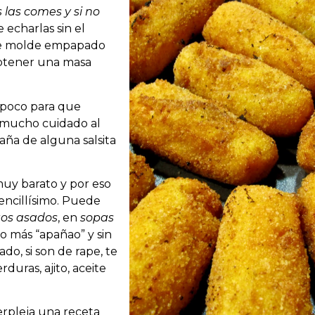
s las comes y si no
e echarlas sin el
de molde empapado
btener una masa
poco para que
r mucho cuidado al
paña de alguna salsita
uy barato y por eso
encillísimo. Puede
tos asados
, en
sopas
o más “apañao” y sin
do, si son de rape, te
duras, ajito, aceite
rpleja una receta