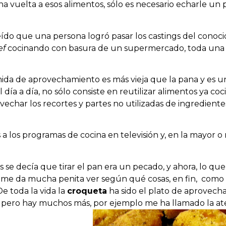
na vuelta a esos alimentos, sólo es necesario echarle un 
do que una persona logró pasar los castings del conoc
CAFÉ
CÓCTE
ef
cocinando con basura de un supermercado, toda una
mida de aprovechamiento es más vieja que la pana y es u
l día a día, no sólo consiste en reutilizar alimentos ya coc
echar los recortes y partes no utilizadas de ingrediente
 a los programas de cocina en televisión y, en la mayor 
s se decía que tirar el pan era un pecado, y ahora, lo qu
í me da mucha penita ver según qué cosas, en fin, como
e toda la vida la
croqueta
ha sido el plato de aprovech
, pero hay muchos más, por ejemplo me ha llamado la at