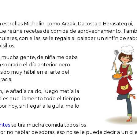
estrellas Michelin, como Arzak, Dacosta o Berasategui,
io que reúne recetas de comida de aprovechamiento. Tam
lares, con ellas, se le regala al paladar un sinfín de sabo
illos.
r a mucha gente, de niña me daba
sobrado el día anterior pero
sido muy hábil en el arte del
acia.
to, le añadía caldo, luego metía la
dad es que lamento todo el tiempo
r hoy, sin llegar a la gula, me lo
antes
se tira mucha comida todos los
jor no hablar de sobras, eso no se le puede decir a un cli