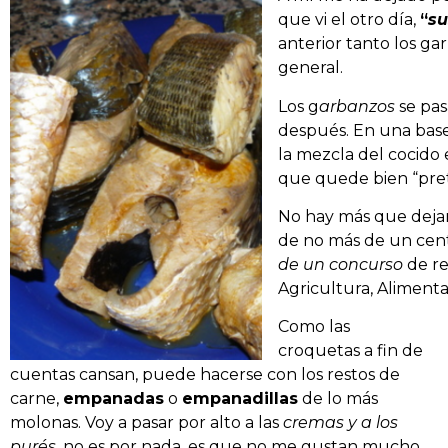
que vi el otro día,
“
su
anterior tanto los ga
general.
Los g
arbanzos
se pas
después. En una bas
la mezcla del cocido 
que quede bien “pret
No hay más que dejarl
de no más de un centí
de un concurso
de re
Agricultura, Aliment
Como las
croquetas a fin de
cuentas cansan, puede hacerse con los restos de
carne,
empanadas
o
empanadillas
de lo más
molonas. Voy a pasar por alto a las
cremas y a los
purés
, no es por nada, es que no me gustan mucho,